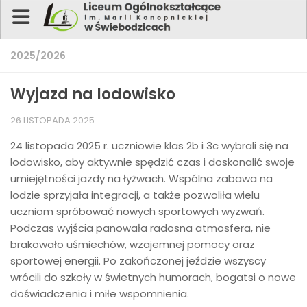
2025/2026
Plan lekcji
E-dziennik
Platforma
NaszNet
Facebook
Wyjazd na lodowisko
26 LISTOPADA 2025
Instagram
Youtube
24 listopada 2025 r. uczniowie klas 2b i 3c wybrali się na
Strona główna
lodowisko, aby aktywnie spędzić czas i doskonalić swoje
umiejętności jazdy na łyżwach. Wspólna zabawa na
Szkoła
lodzie sprzyjała integracji, a także pozwoliła wielu
Dla ucznia
uczniom spróbować nowych sportowych wyzwań.
Podczas wyjścia panowała radosna atmosfera, nie
Dla rodzica
brakowało uśmiechów, wzajemnej pomocy oraz
Dokumenty
sportowej energii. Po zakończonej jeździe wszyscy
wrócili do szkoły w świetnych humorach, bogatsi o nowe
Rekrutacja
doświadczenia i miłe wspomnienia.