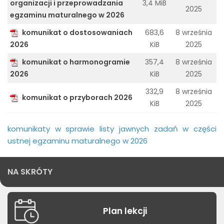
Kontakt
organizacji i przeprowadzania
3,4 MiB
2025
egzaminu maturalnego w 2026
komunikat o dostosowaniach
683,6
8 września
2026
KiB
2025
komunikat o harmonogramie
357,4
8 września
2026
KiB
2025
332,9
8 września
komunikat o przyborach 2026
KiB
2025
komunikaty w sprawie listy jawnych zadań w części
ustnej egzaminu maturalnego w 2026
NA SKRÓTY
Plan lekcji