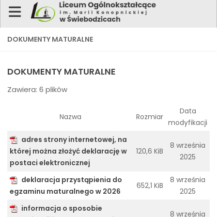
DOKUMENTY MATURALNE
Plan lekcji
E-dziennik
Platforma
NaszNet
Facebook
DOKUMENTY MATURALNE
Zawiera: 6 plików
Instagram
Youtube
Data
Strona główna
Nazwa
Rozmiar
modyfikacji
Szkoła
adres strony internetowej, na
8 września
Dla ucznia
której można złożyć deklarację w
120,6 KiB
2025
postaci elektronicznej
Dla rodzica
deklaracja przystąpienia do
8 września
Dokumenty
652,1 KiB
egzaminu maturalnego w 2026
2025
Rekrutacja
informacja o sposobie
8 września