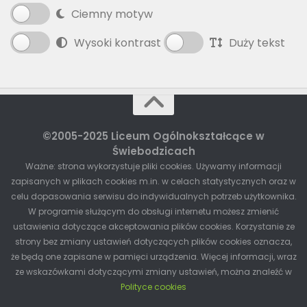
Ciemny motyw
Wysoki kontrast
Duży tekst
©2005-2025 Liceum Ogólnokształcące w
Świebodzicach
Ważne: strona wykorzystuje pliki cookies. Używamy informacji
zapisanych w plikach cookies m.in. w celach statystycznych oraz w
celu dopasowania serwisu do indywidualnych potrzeb użytkownika.
W programie służącym do obsługi internetu możesz zmienić
ustawienia dotyczące akceptowania plików cookies. Korzystanie ze
strony bez zmiany ustawień dotyczących plików cookies oznacza,
że będą one zapisane w pamięci urządzenia. Więcej informacji, wraz
ze wskazówkami dotyczącymi zmiany ustawień, można znaleźć w
Polityce cookies