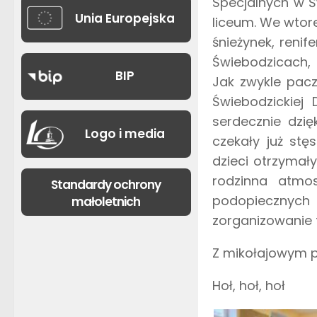
Specjalnych w Ś
Unia Europejska
liceum. We wtore
śnieżynek, reni
Świebodzicach,
BIP
Jak zwykle paczk
Świebodzickiej
serdecznie dzię
Logo i media
czekały już stęs
dzieci otrzymały
rodzinna atmo
Standardy ochrony
podopiecznych
małoletnich
zorganizowanie te
Z mikołajowym 
Hoł, hoł, hoł