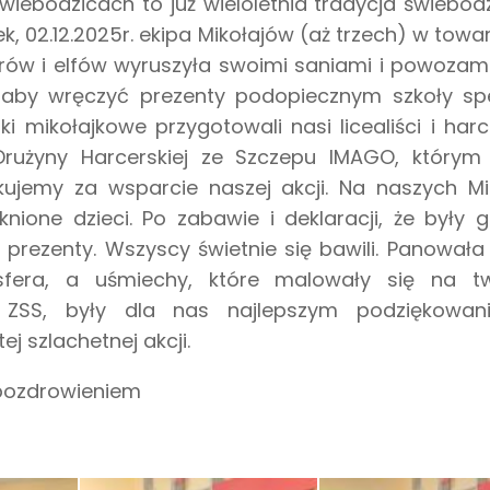
wiebodzicach to już wieloletnia tradycja świebod
k, 02.12.2025r. ekipa Mikołajów (aż trzech) w towa
ferów i elfów wyruszyła swoimi saniami i powozam
 aby wręczyć prezenty podopiecznym szkoły spec
i mikołajkowe przygotowali nasi licealiści i harc
 Drużyny Harcerskiej ze Szczepu IMAGO, którym
kujemy za wsparcie naszej akcji. Na naszych Mi
knione dzieci. Po zabawie i deklaracji, że były 
 prezenty. Wszyscy świetnie się bawili. Panowała 
sfera, a uśmiechy, które malowały się na t
 ZSS, były dla nas najlepszym podziękowa
j szlachetnej akcji.
pozdrowieniem