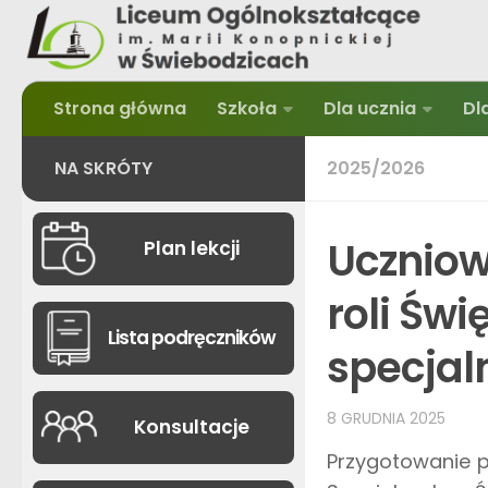
Strona główna
Szkoła
Dla ucznia
Dl
NA SKRÓTY
2025/2026
Uczniow
Plan lekcji
roli Świ
Lista podręczników
specjal
8 GRUDNIA 2025
Konsultacje
Przygotowanie p