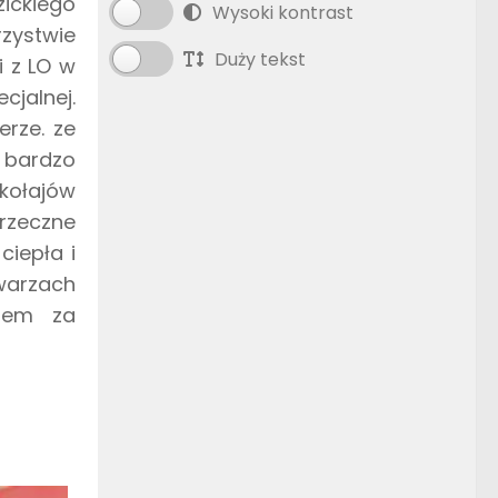
zickiego
Wysoki kontrast
rzystwie
Duży tekst
i z LO w
jalnej.
erze. ze
 bardzo
kołajów
grzeczne
ciepła i
warzach
niem za